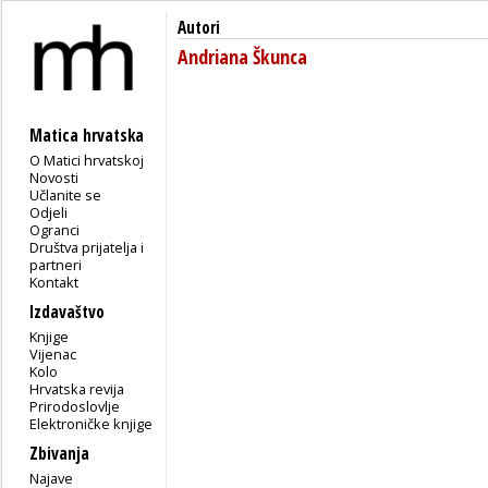
Autori
Andriana Škunca
Matica hrvatska
O Matici hrvatskoj
Novosti
Učlanite se
Odjeli
Ogranci
Društva prijatelja i
partneri
Kontakt
Izdavaštvo
Knjige
Vijenac
Kolo
Hrvatska revija
Prirodoslovlje
Elektroničke knjige
Zbivanja
Najave