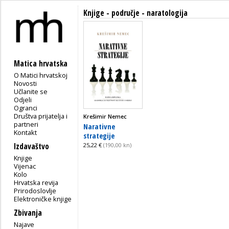
Knjige - područje - naratologija
Matica hrvatska
O Matici hrvatskoj
Novosti
Učlanite se
Odjeli
Ogranci
Društva prijatelja i
Krešimir Nemec
partneri
Narativne
Kontakt
strategije
Izdavaštvo
25,22 €
(190,00 kn)
Knjige
Vijenac
Kolo
Hrvatska revija
Prirodoslovlje
Elektroničke knjige
Zbivanja
Najave