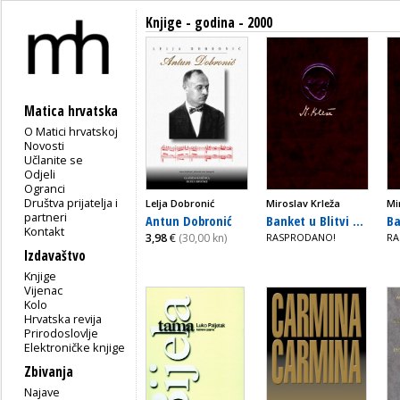
Knjige - godina - 2000
Matica hrvatska
O Matici hrvatskoj
Novosti
Učlanite se
Odjeli
Ogranci
Društva prijatelja i
Lelja Dobronić
Miroslav Krleža
Mi
partneri
Antun Dobronić
Banket u Blitvi ...
Ba
Kontakt
3,98
€
(30,00 kn)
RASPRODANO!
RA
Izdavaštvo
Knjige
Vijenac
Kolo
Hrvatska revija
Prirodoslovlje
Elektroničke knjige
Zbivanja
Najave