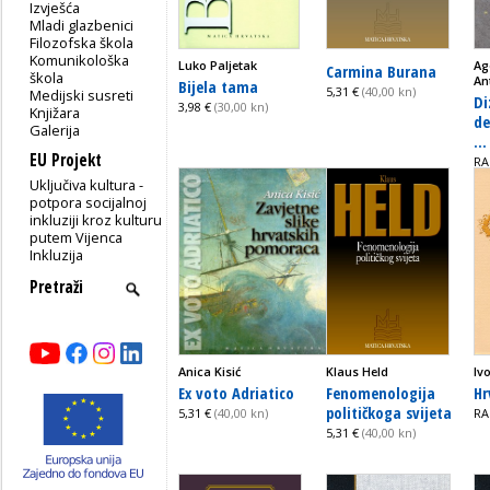
Izvješća
Mladi glazbenici
Filozofska škola
Komunikološka
Luko Paljetak
Ag
Carmina Burana
škola
An
Bijela tama
5,31 €
(40,00 kn)
Medijski susreti
Di
3,98 €
(30,00 kn)
Knjižara
de
Galerija
...
EU Projekt
RA
Uključiva kultura -
potpora socijalnoj
inkluziji kroz kulturu
putem Vijenca
Inkluzija
Anica Kisić
Klaus Held
Iv
Ex voto Adriatico
Fenomenologija
Hr
političkoga svijeta
5,31 €
(40,00 kn)
RA
5,31 €
(40,00 kn)