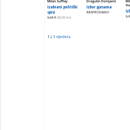
Milan Šufflay
Dragutin Domjanić
Mih
Vl
Izabrani politički
Izbor pjesama
Iz
spisi
RASPRODANO!
6,
6,64 €
(50,00 kn)
1
2
3
sljedeća