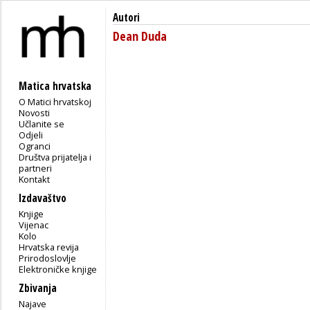
Autori
Dean Duda
Matica hrvatska
O Matici hrvatskoj
Novosti
Učlanite se
Odjeli
Ogranci
Društva prijatelja i
partneri
Kontakt
Izdavaštvo
Knjige
Vijenac
Kolo
Hrvatska revija
Prirodoslovlje
Elektroničke knjige
Zbivanja
Najave