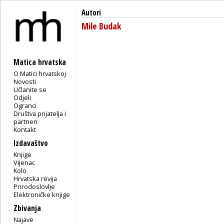
Autori
Mile Budak
Matica hrvatska
O Matici hrvatskoj
Novosti
Učlanite se
Odjeli
Ogranci
Društva prijatelja i
partneri
Kontakt
Izdavaštvo
Knjige
Vijenac
Kolo
Hrvatska revija
Prirodoslovlje
Elektroničke knjige
Zbivanja
Najave