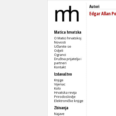
Autori
Edgar Allan P
Matica hrvatska
O Matici hrvatskoj
Novosti
Učlanite se
Odjeli
Ogranci
Društva prijatelja i
partneri
Kontakt
Izdavaštvo
Knjige
Vijenac
Kolo
Hrvatska revija
Prirodoslovlje
Elektroničke knjige
Zbivanja
Najave