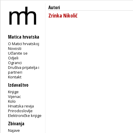
Autori
Zrinka Nikolić
Matica hrvatska
O Matici hrvatskoj
Novosti
Učlanite se
Odjeli
Ogranci
Društva prijatelja i
partneri
Kontakt
Izdavaštvo
Knjige
Vijenac
Kolo
Hrvatska revija
Prirodoslovlje
Elektroničke knjige
Zbivanja
Najave