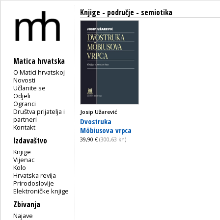
Knjige - područje - semiotika
Matica hrvatska
O Matici hrvatskoj
Novosti
Učlanite se
Odjeli
Ogranci
Društva prijatelja i
Josip Užarević
partneri
Dvostruka
Kontakt
Möbiusova vrpca
Izdavaštvo
39,90 €
(300,63 kn)
Knjige
Vijenac
Kolo
Hrvatska revija
Prirodoslovlje
Elektroničke knjige
Zbivanja
Najave