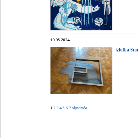
10.05.2024.
Izložba Bra
1
2
3
4
5
6
7
sljedeća