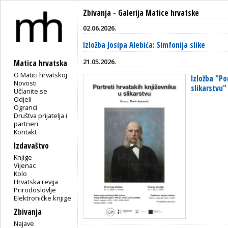
Zbivanja - Galerija Matice hrvatske
02.06.2026.
Izložba Josipa Alebića: Simfonija slike
21.05.2026.
Matica hrvatska
O Matici hrvatskoj
Izložba "Po
Novosti
slikarstvu"
Učlanite se
Odjeli
Ogranci
Društva prijatelja i
partneri
Kontakt
Izdavaštvo
Knjige
Vijenac
Kolo
Hrvatska revija
Prirodoslovlje
Elektroničke knjige
Zbivanja
Najave