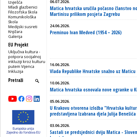
06.07.2026.
Izvješća
Mladi glazbenici
Matica hrvatska uručila počasno članstvo n
Filozofska škola
Martinisu prilikom posjeta Zagrebu
Komunikološka
škola
24.06.2026.
Medijski susreti
Knjižara
Preminuo Ivan Medved (1954 – 2026)
Galerija
EU Projekt
Uključiva kultura -
potpora socijalnoj
inkluziji kroz kulturu
16.06.2026.
putem Vijenca
Vlada Republike Hrvatske snažno uz Maticu
Inkluzija
10.06.2026.
Matica hrvatska osnovala nove ogranke u Ki
05.06.2026.
U Krakovu otvorena izložba "Hrvatska kultur
predstavljena Izabrana djela Julija Benešića
03.06.2026.
Sastali se predsjednici dviju Matica - Slove