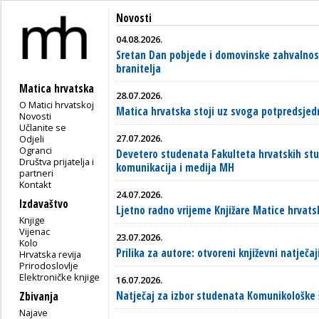
Novosti
04.08.2026.
Sretan Dan pobjede i domovinske zahvalnost
branitelja
Matica hrvatska
28.07.2026.
O Matici hrvatskoj
Matica hrvatska stoji uz svoga potpredsjed
Novosti
Učlanite se
27.07.2026.
Odjeli
Ogranci
Devetero studenata Fakulteta hrvatskih stud
Društva prijatelja i
komunikacija i medija MH
partneri
Kontakt
24.07.2026.
Izdavaštvo
Ljetno radno vrijeme Knjižare Matice hrvats
Knjige
Vijenac
23.07.2026.
Kolo
Prilika za autore: otvoreni književni natječ
Hrvatska revija
Prirodoslovlje
Elektroničke knjige
16.07.2026.
Natječaj za izbor studenata Komunikološke 
Zbivanja
Najave