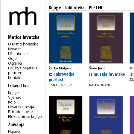
Knjige - biblioteka - PLETER
Matica hrvatska
O Matici hrvatskoj
Novosti
Učlanite se
Odjeli
Ogranci
Društva prijatelja i
Žarko Muljačić
Šime Jurić
Mi
partneri
Iz dubrovačke
Iz muzeja hrvatske
Iz
Kontakt
prošlosti
...
23
Izdavaštvo
3,98 €
(30,00 kn)
RASPRODANO!
Knjige
Vijenac
Kolo
Hrvatska revija
Prirodoslovlje
Elektroničke knjige
Zbivanja
Najave