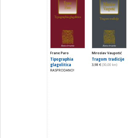
Frane Paro
Miroslav Vaupotić
Tipographia
Tragom tradicije
glagolitica
3,98 €
(30,00 kn)
RASPRODANO!