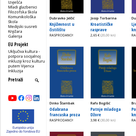
Izvješća
Mladi glazbenici
Filozofska škola
Komunikološka
Dubravko Jelčić
Josip Torbarina
Du
škola
Književnost u
Kroatističke
Lj
Medijski susreti
čistilištu
rasprave
kn
Knjižara
RASPRODANO!
2,65 €
(20,00 kn)
RA
Galerija
EU Projekt
Uključiva kultura -
potpora socijalnoj
inkluziji kroz kulturu
putem Vijenca
Inkluzija
Dinko Štambak
Rafo Bogišić
Br
Odabrana
Patnje mladoga
Po
francuska proza
Džore
kn
RASPRODANO!
3,98 €
(30,00 kn)
RA