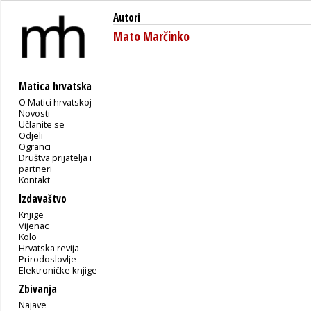
Autori
Mato Marčinko
Matica hrvatska
O Matici hrvatskoj
Novosti
Učlanite se
Odjeli
Ogranci
Društva prijatelja i
partneri
Kontakt
Izdavaštvo
Knjige
Vijenac
Kolo
Hrvatska revija
Prirodoslovlje
Elektroničke knjige
Zbivanja
Najave