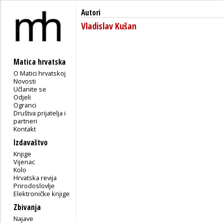
Autori
Vladislav Kušan
Matica hrvatska
O Matici hrvatskoj
Novosti
Učlanite se
Odjeli
Ogranci
Društva prijatelja i
partneri
Kontakt
Izdavaštvo
Knjige
Vijenac
Kolo
Hrvatska revija
Prirodoslovlje
Elektroničke knjige
Zbivanja
Najave