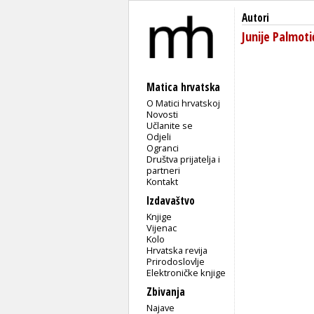
Autori
Junije Palmoti
Matica hrvatska
O Matici hrvatskoj
Novosti
Učlanite se
Odjeli
Ogranci
Društva prijatelja i
partneri
Kontakt
Izdavaštvo
Knjige
Vijenac
Kolo
Hrvatska revija
Prirodoslovlje
Elektroničke knjige
Zbivanja
Najave