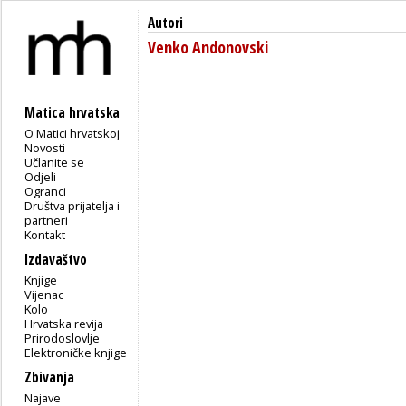
Autori
Venko Andonovski
Matica hrvatska
O Matici hrvatskoj
Novosti
Učlanite se
Odjeli
Ogranci
Društva prijatelja i
partneri
Kontakt
Izdavaštvo
Knjige
Vijenac
Kolo
Hrvatska revija
Prirodoslovlje
Elektroničke knjige
Zbivanja
Najave