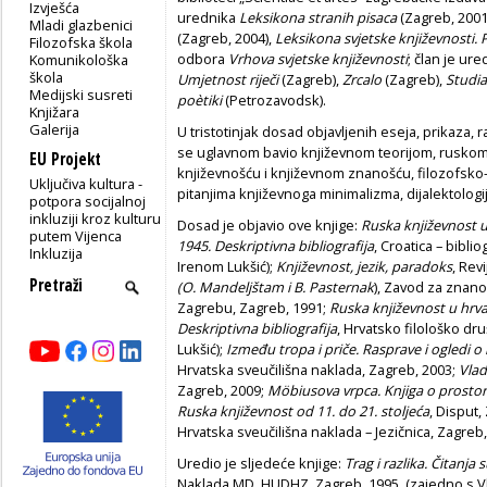
Izvješća
urednika
Leksikona stranih pisaca
(Zagreb, 2001
Mladi glazbenici
(Zagreb, 2004),
Leksikona svjetske knji­ževnosti. 
Filozofska škola
odbora
Vrhova svjet­ske književnosti
; član je ur
Komunikološka
škola
Umjetnost riječi
(Zagreb),
Zrcalo
(Zagreb),
Studia
Medijski susreti
poètiki
(Petrozavodsk).
Knjižara
Galerija
U tristotinjak dosad objavljenih eseja, prikaza, 
se uglavnom bavio književnom teorijom, ruskom
EU Projekt
književnošću i književnom znanošću, filozofsko
Uključiva kultura -
pitanjima književnoga minimalizma, dijalektologi
potpora socijalnoj
inkluziji kroz kulturu
Dosad je objavio ove knjige:
Ruska književnost 
putem Vijenca
1945. Deskriptivna bibliografija
, Croatica – bibli
Inkluzija
Irenom Lukšić);
Književnost, jezik, paradoks
, Rev
(O. Mandelj­štam i B. Pasternak
), Zavod za znanos
Zagrebu, Zagreb, 1991;
Ruska književnost u hrv
Deskriptivna bibliografija
, Hrvatsko filološko dr
Lukšić);
Između tropa i priče. Rasprave i ogledi o 
Hrvatska sveučilišna naklada, Zagreb, 2003;
Vlad
Zagreb, 2009;
Möbiusova vrpca. Knjiga o prosto
Ruska književnost od 11. do 21. stoljeća
, Disput,
Hrvatska sveučilišna nakla­da – Jezičnica, Zagreb
Uredio je sljedeće knjige:
Trag i razlika. Čitanja
Naklada MD, HUDHZ, Zagreb, 1995. (zajedno s Vl