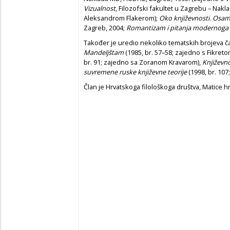
Vizualnost
, Filozofski fakultet u Zagre­bu – Nak
Aleksandrom Flakerom);
Oko književnosti
.
Osamd
Za­greb, 2004;
Romantizam i pitanja modernoga 
Također je uredio nekoliko tematskih brojeva 
Mandeljštam
(1985, br. 57–58; zajedno s Fikre
br. 91; zajedno sa Zoranom Kravarom),
Knji­ževno
suvremene ruske književne teo­rije
(1998, br. 10
Član je Hrvatskoga filološkoga društva, Matice hr