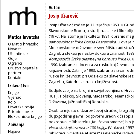
Autori
Josip Užarević
Josip Užarević rođen je 11. siječnja 1953. u Gund
Slavonskome Brodu, a studij rusistike i filozof
(1976). Na istome je fakultetu 1981. obranio ma
Matica hrvatska
samosvojnost lirike Borisa Pasternaka.
U dva je 
O Matici hrvatskoj
Moskovskome držav­nome sveučilištu radi stručn
Novosti
Zagrebu stekao je naslov doktora znanosti 1988.
Učlanite se
Odjeli
Kompozicija lirske pjesme (na korpusu lirike O. 
Ogranci
1990. izabran za docenta za rusku književnost pr
Društva prijatelja i
književnosti. Zatim je 1993. izabran za izvanred
partneri
ruske književnosti pri Odsjeku za slavenske jezi
Kontakt
Zagrebu, Katedra za rusku književnost.
Izdavaštvo
Sudjelovao je na brojnim savjetovanjima u Hrvat
Knjige
Rusiji, Poljskoj, Sloveniji, Madžarskoj, Njemačk
Vijenac
Državama, Južnoafričkoj Repu­blici.
Kolo
Hrvatska revija
Osobito mjesto u Užarevićevoj stručnoj biografiji
Prirodoslovlje
dugogodišnji glavni i odgovorni urednik časopis
Elektroničke knjige
pokrenuo je Biblioteku „Književna smotra“; bio 
Zbivanja
Hrvatska knji­ževnost u 100 knjiga
(Vinkovci, 1997
Najave
biblioteci „Scientiae et artes“ zagrebačke izdavač