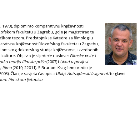
t, 1973), diplomirao komparativnu književnost i
ozofskom fakultetu u Zagrebu, gdje je magistrirao te
oškom tezom. Predstojnik je Katedre za filmologiju
rativnu književnost Filozofskog fakulteta u Zagrebu,
iplomskog doktorskog studija književnosti, izvedbenih
i kulture. Objavio je sljedeće naslove:
Filmske vrste i
od u teoriju filmske priče
(2007) i
Uvod u povijest
g filma
(2010; 22011). S Brunom Kragićem uredio je
2003). Član je savjeta časopisa
Ubiq
i
Autsajderski fragmenti
te glavni
kom filmskom ljetopisu
.