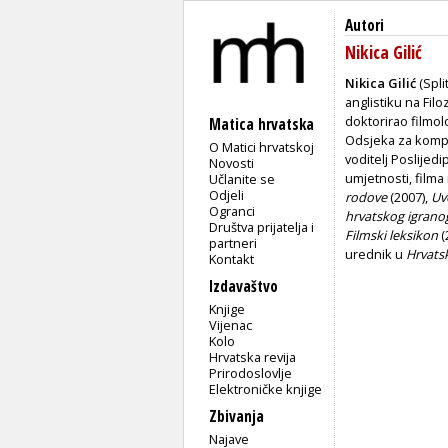
Autori
Nikica Gilić
Nikica Gilić
(Spli
anglistiku na Fil
doktorirao filmol
Matica hrvatska
Odsjeka za kompa
O Matici hrvatskoj
voditelj Poslijed
Novosti
umjetnosti, filma 
Učlanite se
Odjeli
rodove
(2007),
Uv
Ogranci
hrvatskog igrano
Društva prijatelja i
Filmski leksikon
(
partneri
urednik u
Hrvats
Kontakt
Izdavaštvo
Knjige
Vijenac
Kolo
Hrvatska revija
Prirodoslovlje
Elektroničke knjige
Zbivanja
Najave