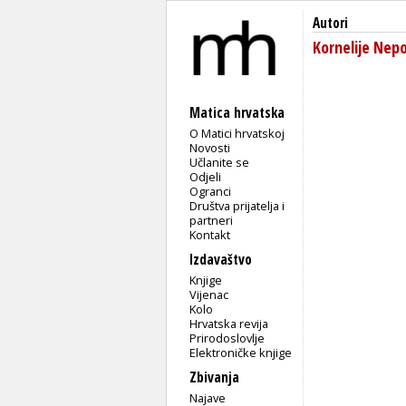
Autori
Kornelije Nep
Matica hrvatska
O Matici hrvatskoj
Novosti
Učlanite se
Odjeli
Ogranci
Društva prijatelja i
partneri
Kontakt
Izdavaštvo
Knjige
Vijenac
Kolo
Hrvatska revija
Prirodoslovlje
Elektroničke knjige
Zbivanja
Najave