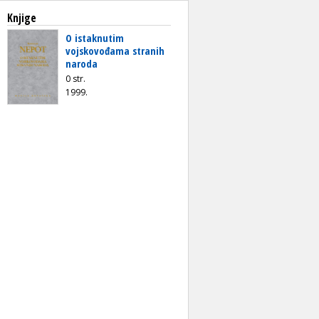
Knjige
O istaknutim
vojskovođama stranih
naroda
0 str.
1999.