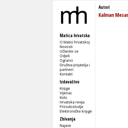
Autori
Kalman Mesar
Matica hrvatska
O Matici hrvatskoj
Novosti
Učlanite se
Odjeli
Ogranci
Društva prijatelja i
partneri
Kontakt
Izdavaštvo
Knjige
Vijenac
Kolo
Hrvatska revija
Prirodoslovlje
Elektroničke knjige
Zbivanja
Najave