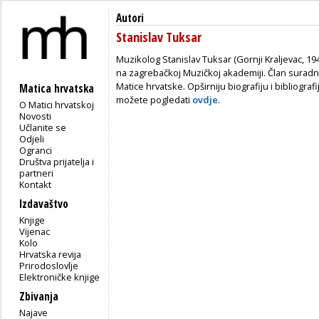
Autori
Stanislav Tuksar
Muzikolog Stanislav Tuksar (Gornji Kraljevac, 194
na zagrebačkoj Muzičkoj akademiji. Član suradni
Matice hrvatske. Opširniju biografiju i bibliograf
Matica hrvatska
možete pogledati
ovdje
.
O Matici hrvatskoj
Novosti
Učlanite se
Odjeli
Ogranci
Društva prijatelja i
partneri
Kontakt
Izdavaštvo
Knjige
Vijenac
Kolo
Hrvatska revija
Prirodoslovlje
Elektroničke knjige
Zbivanja
Najave