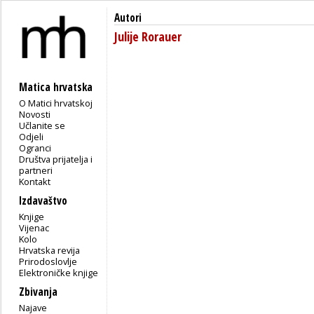
Autori
Julije Rorauer
Matica hrvatska
O Matici hrvatskoj
Novosti
Učlanite se
Odjeli
Ogranci
Društva prijatelja i
partneri
Kontakt
Izdavaštvo
Knjige
Vijenac
Kolo
Hrvatska revija
Prirodoslovlje
Elektroničke knjige
Zbivanja
Najave