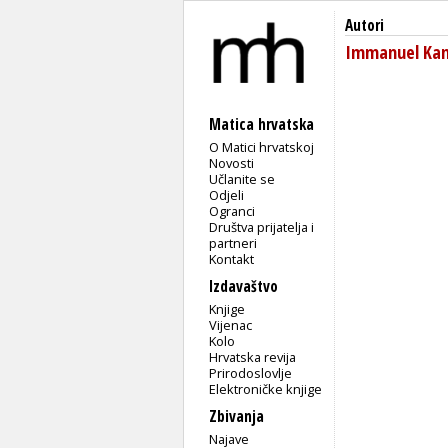
Autori
Immanuel Ka
Matica hrvatska
O Matici hrvatskoj
Novosti
Učlanite se
Odjeli
Ogranci
Društva prijatelja i
partneri
Kontakt
Izdavaštvo
Knjige
Vijenac
Kolo
Hrvatska revija
Prirodoslovlje
Elektroničke knjige
Zbivanja
Najave