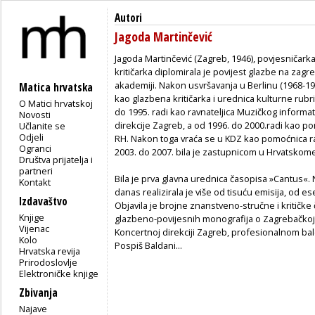
Autori
Jagoda Martinčević
Jagoda Martinčević (Zagreb, 1946), povjesničark
kritičarka diplomirala je povijest glazbe na zag
akademiji. Nakon usvršavanja u Berlinu (1968-197
Matica hrvatska
kao glazbena kritičarka i urednica kulturne rubr
O Matici hrvatskoj
do 1995. radi kao ravnateljica Muzičkog informa
Novosti
direkcije Zagreb, a od 1996. do 2000.radi kao p
Učlanite se
Odjeli
RH. Nakon toga vraća se u KDZ kao pomoćnica r
Ogranci
2003. do 2007. bila je zastupnicom u Hrvatskom
Društva prijatelja i
partneri
Bila je prva glavna urednica časopisa »Cantus«. 
Kontakt
danas realizirala je više od tisuću emisija, od ese
Izdavaštvo
Objavila je brojne znanstveno-stručne i kritičke 
Knjige
glazbeno-povijesnih monografija o Zagrebačkoj 
Vijenac
Koncertnoj direkciji Zagreb, profesionalnom bale
Kolo
Pospiš Baldani...
Hrvatska revija
Prirodoslovlje
Elektroničke knjige
Zbivanja
Najave