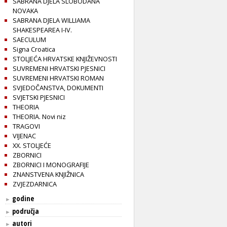
SABRANA DJELA SLOBODANA
NOVAKA
SABRANA DJELA WILLIAMA
SHAKESPEAREA I-IV.
SAECULUM
Signa Croatica
STOLJEĆA HRVATSKE KNJIŽEVNOSTI
SUVREMENI HRVATSKI PJESNICI
SUVREMENI HRVATSKI ROMAN
SVJEDOČANSTVA, DOKUMENTI
SVJETSKI PJESNICI
THEORIA
THEORIA. Novi niz
TRAGOVI
VIJENAC
XX. STOLJEĆE
ZBORNICI
ZBORNICI I MONOGRAFIJE
ZNANSTVENA KNJIŽNICA
ZVJEZDARNICA
godine
►
područja
►
autori
►