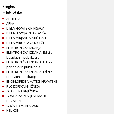
Pregled
biblioteke
▼
ALETHEIA
ARKA
DJELA HRVATSKIH PISACA
DJELA HRVOJA PEJAKOVIĆA
DJELA MIRJANE MATIĆ-HALLE
DJELA MIROSLAVA KRLEŽE
ELEKTRONIČKA IZDANJA
ELEKTRONIČKA IZDANJA. Edicija
besplatnih publikacija
ELEKTRONIČKA IZDANJA. Edicija
periodičkih publikacija
ELEKTRONIČKA IZDANJA. Edicija
redovitih publikacija
ENCIKLOPEDIJA MATICE HRVATSKE
FILOZOFSKA KNJIŽNICA
GLAZBENA KNJIŽNICA
GRAĐA ZA POVIJEST MATICE
HRVATSKE
GRČKI I RIMSKI KLASICI
HELIKON