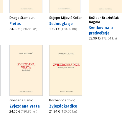
Drago Štambuk
Stijepo Mijović Kočan
Božidar Brezinščak
Bagola
Pietas
Sedmoglasje
Svetkovina u
24,00 €
(180,83 kn)
19,91 €
(150,00 kn)
predvečerje
22,90 €
(172,54 kn)
Gordana Benić
Borben Vladović
Zvjezdana vrata
Zvjezdokradice
24,00 €
(180,83 kn)
21,24 €
(160,00 kn)