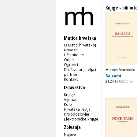
Knjige - bibliot
Matica hrvatska
O Matici hrvatskoj
Novosti
Učlanite se
Odjeli
Ogranci
Društva prijatelja i
Mladen Machiedo
partneri
Balzami
Kontakt
21,24 €
(160,00 kn)
Izdavaštvo
Knjige
Vijenac
Kolo
Hrvatska revija
Prirodoslovlje
Elektroničke knjige
Zbivanja
Najave