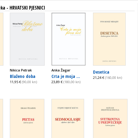
eka - HRVATSKI PJESNICI
Nikica Petrak
Anka Žagar
Desetica
Blaženo doba
Crta je moja ...
21,24 €
(160,00 kn)
11,95 €
(90,00 kn)
23,89 €
(180,00 kn)