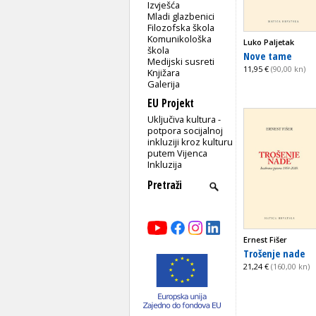
Izvješća
Mladi glazbenici
Filozofska škola
Komunikološka
Luko Paljetak
škola
Nove tame
Medijski susreti
11,95 €
(90,00 kn)
Knjižara
Galerija
EU Projekt
Uključiva kultura -
potpora socijalnoj
inkluziji kroz kulturu
putem Vijenca
Inkluzija
Ernest Fišer
Trošenje nade
21,24 €
(160,00 kn)