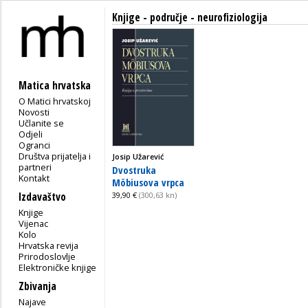
Knjige - područje - neurofiziologija
Matica hrvatska
O Matici hrvatskoj
Novosti
Učlanite se
Odjeli
Ogranci
Društva prijatelja i
Josip Užarević
partneri
Dvostruka
Kontakt
Möbiusova vrpca
Izdavaštvo
39,90 €
(300,63 kn)
Knjige
Vijenac
Kolo
Hrvatska revija
Prirodoslovlje
Elektroničke knjige
Zbivanja
Najave