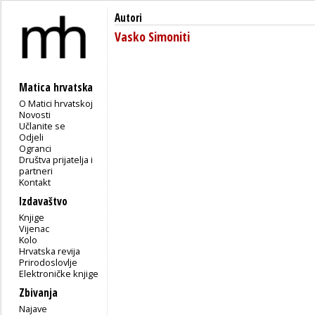
Autori
Vasko Simoniti
Matica hrvatska
O Matici hrvatskoj
Novosti
Učlanite se
Odjeli
Ogranci
Društva prijatelja i
partneri
Kontakt
Izdavaštvo
Knjige
Vijenac
Kolo
Hrvatska revija
Prirodoslovlje
Elektroničke knjige
Zbivanja
Najave