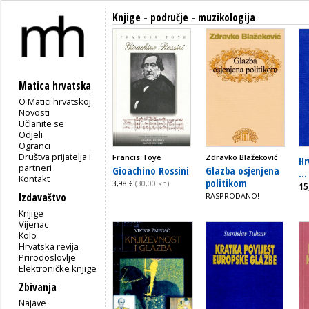
Knjige - područje - muzikologija
Matica hrvatska
O Matici hrvatskoj
Novosti
Učlanite se
Odjeli
Ogranci
Društva prijatelja i
Francis Toye
Zdravko Blažeković
Hr
partneri
Gioachino Rossini
Glazba osjenjena
...
Kontakt
politikom
3,98 €
(30,00 kn)
15
Izdavaštvo
RASPRODANO!
Knjige
Vijenac
Kolo
Hrvatska revija
Prirodoslovlje
Elektroničke knjige
Zbivanja
Najave