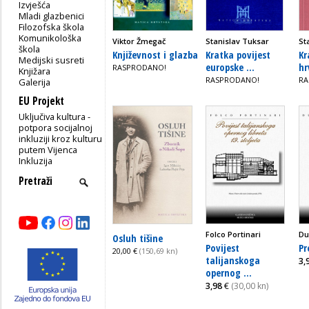
Izvješća
Mladi glazbenici
Filozofska škola
Komunikološka
Viktor Žmegač
Stanislav Tuksar
St
škola
Književnost i glazba
Kratka povijest
Kr
Medijski susreti
europske ...
hr
RASPRODANO!
Knjižara
RASPRODANO!
RA
Galerija
EU Projekt
Uključiva kultura -
potpora socijalnoj
inkluziji kroz kulturu
putem Vijenca
Inkluzija
Folco Portinari
Du
Osluh tišine
Povijest
Pr
20,00 €
(150,69 kn)
talijanskoga
3,
opernog ...
3,98
€
(30,00 kn)