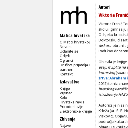
Autori
Viktoria Frani
Viktoria Franić T
školu i gimnaziju
Odsjeku kroatisti
Matica hrvatska
Doktorsku disert
O Matici hrvatskoj
diskurs
obranila 
Novosti
Radi kao docentic
Učlanite se
Odjeli
Ogranci
Objavila je knjige
Društva prijatelja i
eseji: iz Splita na
partneri
kotorskoj
(suauto
Kontakt
žrtva: Abraham i
Izdavaštvo
2015) te niz znan
Knjige
hvarskog kazališt
Vijenac
istraživanja HAZU
Kolo
Hrvatska revija
Autorica je niza 
Prirodoslovlje
Krleža (ur. S. P. N
Elektroničke knjige
Visković). Objavlj
Zbivanja
područja kultural
Najave
objavljuje knjiže