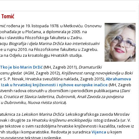
ć Tomić
omić rođena je 19. listopada 1978. u Metkoviću. Osnovnu
 pohađala je u Pločama, a diplomirala je 2005. na
ku i slavistiku Filozofskoga fakulteta u Zadru.
aciju
Biografija i djela Marina Držića kao intertekstualni
je u rujnu 2010. na Filozofskome fakultetu u Zagrebu.
a na Odjelu za kroatologiju Hrvatskih studija.
Tko je bio Marin Držić
(MH, Zagreb 2011),
Dramaturški
 scenu gledat
(AGM, Zagreb 2012),
Književnost ranog novovjekovlja u Boki
r S. P. Novak, Hrvatska sveučilišna naklada, Zagreb 2015),
Abrahamova
 Izak u hrvatskoj književnosti i njihove europske inačice
(MH, Zagreb
stvenih radova otisnutih u zborničkim i periodičkim publikacijama (
Dani
a, Croatica et Slavica Iadertina, Dubrovnik, Anali Zavoda za povijesna
 u Dubrovniku, Nuova rivista storica
).
natuknica za
Leksikon Marina Držića
Leksikografskoga zavoda Miroslav
ovak i drugi) te za
Hrvatsku književnu enciklopediju
istog izdavača (ur. V.
uje tekstove o svim razdobljima hrvatske književnosti i kazališta, radove iz
nih studija i komparatistike. Redovita je suradnica
Vijenca
u kojem
vno-povijesne tekstove i polemike.