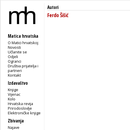
Autori
Ferdo Šišić
Matica hrvatska
O Matici hrvatskoj
Novosti
Učlanite se
Odjeli
Ogranci
Društva prijatelja i
partneri
Kontakt
Izdavaštvo
Knjige
Vijenac
Kolo
Hrvatska revija
Prirodoslovlje
Elektroničke knjige
Zbivanja
Najave