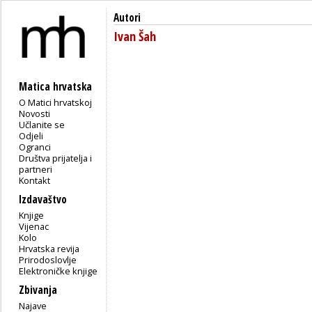
Autori
Ivan Šah
Matica hrvatska
O Matici hrvatskoj
Novosti
Učlanite se
Odjeli
Ogranci
Društva prijatelja i
partneri
Kontakt
Izdavaštvo
Knjige
Vijenac
Kolo
Hrvatska revija
Prirodoslovlje
Elektroničke knjige
Zbivanja
Najave