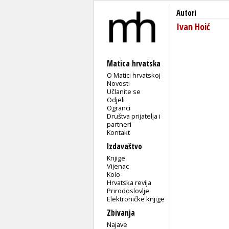
Autori
Ivan Hoić
Matica hrvatska
O Matici hrvatskoj
Novosti
Učlanite se
Odjeli
Ogranci
Društva prijatelja i
partneri
Kontakt
Izdavaštvo
Knjige
Vijenac
Kolo
Hrvatska revija
Prirodoslovlje
Elektroničke knjige
Zbivanja
Najave