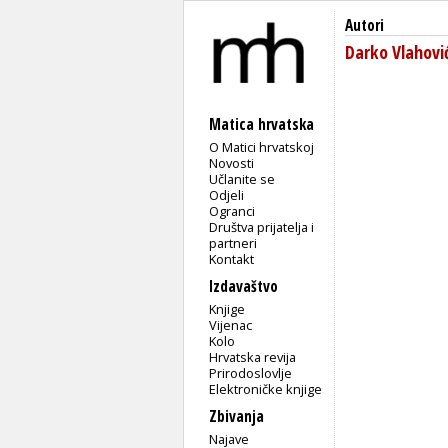
Autori
Darko Vlahovi
Matica hrvatska
O Matici hrvatskoj
Novosti
Učlanite se
Odjeli
Ogranci
Društva prijatelja i
partneri
Kontakt
Izdavaštvo
Knjige
Vijenac
Kolo
Hrvatska revija
Prirodoslovlje
Elektroničke knjige
Zbivanja
Najave