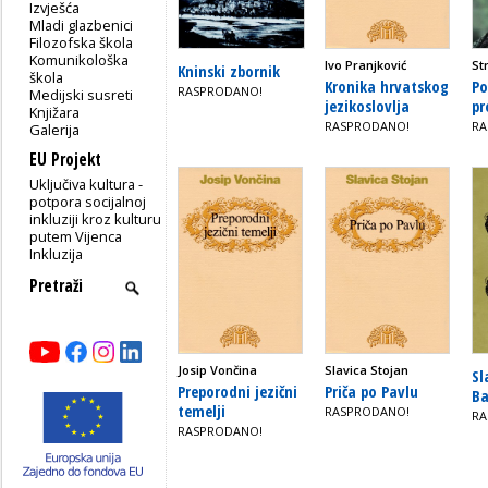
Izvješća
Mladi glazbenici
Filozofska škola
Komunikološka
Ivo Pranjković
St
Kninski zbornik
škola
Kronika hrvatskog
Po
RASPRODANO!
Medijski susreti
jezikoslovlja
pr
Knjižara
RASPRODANO!
RA
Galerija
EU Projekt
Uključiva kultura -
potpora socijalnoj
inkluziji kroz kulturu
putem Vijenca
Inkluzija
Josip Vončina
Slavica Stojan
Sl
Preporodni jezični
Priča po Pavlu
Ba
temelji
RASPRODANO!
RA
RASPRODANO!