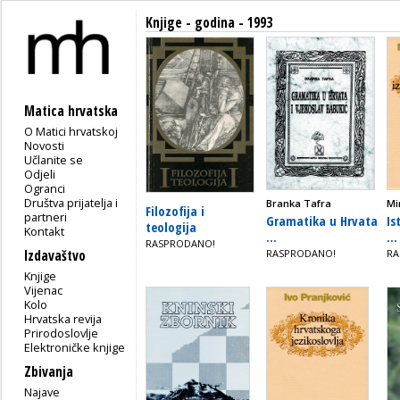
Knjige - godina - 1993
Matica hrvatska
O Matici hrvatskoj
Novosti
Učlanite se
Odjeli
Ogranci
Društva prijatelja i
Branka Tafra
Mi
Filozofija i
partneri
Gramatika u Hrvata
Is
teologija
Kontakt
...
...
RASPRODANO!
Izdavaštvo
RASPRODANO!
RA
Knjige
Vijenac
Kolo
Hrvatska revija
Prirodoslovlje
Elektroničke knjige
Zbivanja
Najave