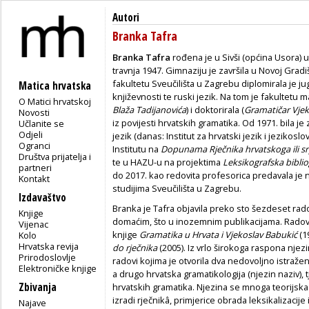
Autori
Branka Tafra
Branka Tafra
rođena je u Sivši (općina Usora) u
travnja 1947. Gimnaziju je završila u Novoj Grad
fakultetu Sveučilišta u Za­grebu diplomirala je j
Matica hrvatska
književnosti te ru­ski jezik. Na tom je fakultetu ma
O Matici hrvatskoj
Blaža Tadijanovića
) i doktorirala (
Gramatičar Vjek
Novosti
iz povijesti hrvatskih gramatika. Od 1971. bila 
Učlanite se
Odjeli
jezik (danas: Institut za hrvatski jezik i jezikosl
Ogranci
Insti­tutu na
Dopunama Rječnika hrvatskoga ili s
Društva prijatelja i
te u HAZU-u na projektima
Leksikografska biblio
partneri
do 2017. kao redovita profesorica predavala je 
Kontakt
studijima Sveučilišta u Zagrebu.
Izdavaštvo
Branka je Tafra objavila preko sto šezdeset rad
Knjige
domaćim, što u inozemnim pu­blikacijama. Radovi j
Vijenac
knjige
Gramatika u Hrvata i Vjekoslav Babukić
(1
Kolo
Hrvatska revija
do rječnika
(2005). Iz vrlo širokoga raspona njez
Prirodoslovlje
radovi kojima je otvorila dva nedovoljno istražen
Elektroničke knjige
a drugo hrvatska gramatikologija (njezin naziv), t
Zbivanja
hrvatskih gramatika. Njezina se mnoga te­orijska
izradi rječnikâ, primjerice obrada leksikalizacij
Najave