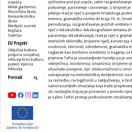
rječnicima prvi put uopće, zatim razgraničava­nj
Izvješća
Mladi glazbenici
polisemije, pa­ronimije i sinonimije. U brojnim j
Filozofska škola
pitanja i kad je riječ o povijesti hrvatskoga je­zi
Komunikološka
imenica, grama­tička norma do kraja 19. st., hrvat
škola
periodizacija, razgraničavanje jezičnih entiteta 
Medijski susreti
riječ o leksikološko--leksikografskim temama (ho
Knjižara
Galerija
paronimija, leksikalizacija), i kad je riječ o grama
imeničnih sklonidbi, brojevne riječi, konverzija, 
EU Projekt
osobnosti, zbirnosti, određenosti, gramatička viš
Uključiva kultura -
naglasak kao tvorbeno sredstvo). U traganju za
potpora socijalnoj
pojmova Ta­fra je usustavljivala nazivlje pa je uv
inkluziji kroz kulturu
višerječnica
,
istoslovnica
,
istopisnica
,
brojevne rij
putem Vijenca
Inkluzija
izbacivala usvojene, npr.
bliskoznačnost
iz sino
ustrajavanje na metodološkoj dosljednosti, na isp
za razredbu, na logičnosti u zaključivanju, a če
samorazumljivih shvaćanja koja traže propitivanj
do razdvojbe
, koji joj je posve­ćen u povodu 
je sažeo Tafrin pristup jezikoslovnim istraživanj