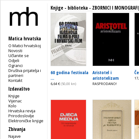
Knjige - biblioteka - ZBORNICI I MONOGRAFI
Matica hrvatska
O Matici hrvatskoj
Novosti
Učlanite se
Odjeli
Ogranci
Društva prijatelja i
60 godina festivala
Aristotel i
Če
partneri
...
aristotelizam
17
Kontakt
6,64 €
(50,00 kn)
RASPRODANO!
Izdavaštvo
Knjige
Vijenac
Kolo
Hrvatska revija
Prirodoslovlje
Elektroničke knjige
Zbivanja
Najave