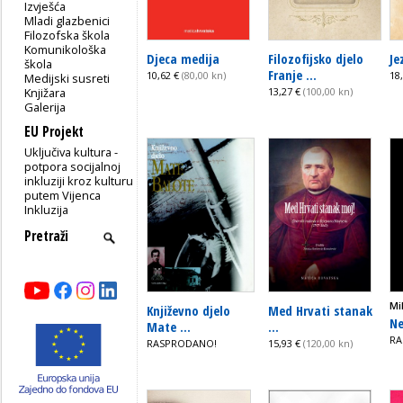
Izvješća
Mladi glazbenici
Filozofska škola
Komunikološka
Djeca medija
Filozofijsko djelo
Je
škola
Franje ...
10,62 €
(80,00 kn)
18
Medijski susreti
Knjižara
13,27 €
(100,00 kn)
Galerija
EU Projekt
Uključiva kultura -
potpora socijalnoj
inkluziji kroz kulturu
putem Vijenca
Inkluzija
Mi
Književno djelo
Med Hrvati stanak
Ne
Mate ...
...
RA
RASPRODANO!
15,93 €
(120,00 kn)