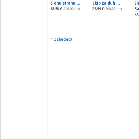
S onu stranu ...
Skrb za duh ...
Sl
Ba
18,58 €
(140,00 kn)
26,54 €
(200,00 kn)
RA
1
2
sljedeća