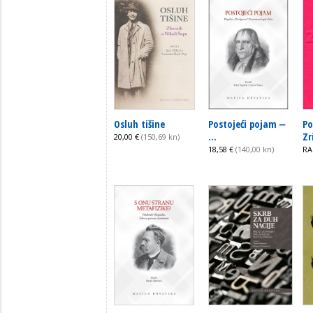
Osluh tišine
Postojeći pojam ‒
Po
...
Zr
20,00 €
(150,69 kn)
18,58 €
(140,00 kn)
RA