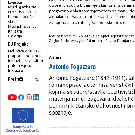
Izvješća
otvoreno suoči s bitnim vjerskim, znanstvenim i 
Mladi glazbenici
progovorio o vlastitom svjetovnom poimanju dem
Filozofska škola
Komunikološka
aktualan i danas jer čitatelje suočava s temeljni
škola
zaodjenutima u ruho lijepe poetske proze.
Medijski susreti
Knjižara
Galerija
Matica hrvatska, Biblioteka Koloplet svjetske proze,
Željko Podoreški, grafički urednik Pavao Damjanovi
EU Projekt
Uključiva kultura -
potpora socijalnoj
Autori
inkluziji kroz kulturu
Antonio Fogazzaro
putem Vijenca
Inkluzija
Antonio Fogazzaro (1842–1911), tal
romanopisac, autor niza veristički
kojima se suprotstavlja pozitivisti
materijalizmu i zagovara idealistič
pomiriti kršćansku duhovnost i pr
spoznaje.