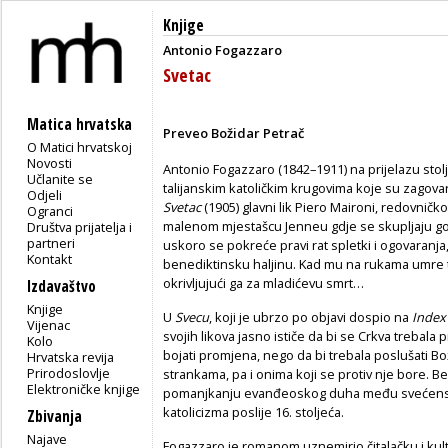
Knjige
Antonio Fogazzaro
Svetac
Matica hrvatska
Preveo Božidar Petrač
O Matici hrvatskoj
Novosti
Antonio Fogazzaro (1842–1911) na prijelazu sto
Učlanite se
talijanskim katoličkim krugovima koje su zagova
Odjeli
Svetac
(1905) glavni lik Piero Maironi, redovni
Ogranci
malenom mjestašcu Jenneu gdje se skupljaju gomi
Društva prijatelja i
partneri
uskoro se pokreće pravi rat spletki i ogovaranja, 
Kontakt
benediktinsku haljinu. Kad mu na rukama umre t
okrivljujući ga za mladićevu smrt…
Izdavaštvo
Knjige
U
Svecu
, koji je ubrzo po objavi dospio na
Index
Vijenac
svojih likova jasno ističe da bi se Crkva trebala
Kolo
bojati promjena, nego da bi trebala poslušati Božj
Hrvatska revija
Prirodoslovlje
strankama, pa i onima koji se protiv nje bore. 
Elektroničke knjige
pomanjkanju evanđeoskog duha među svećenstvom
katolicizma poslije 16. stoljeća.
Zbivanja
Najave
Fogazzaro je romanom uznemirio čitalačku i kultu