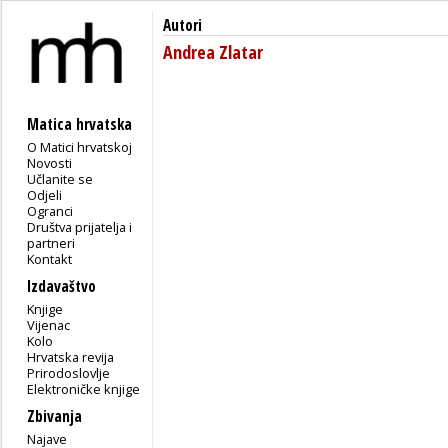
Autori
Andrea Zlatar
Matica hrvatska
O Matici hrvatskoj
Novosti
Učlanite se
Odjeli
Ogranci
Društva prijatelja i
partneri
Kontakt
Izdavaštvo
Knjige
Vijenac
Kolo
Hrvatska revija
Prirodoslovlje
Elektroničke knjige
Zbivanja
Najave