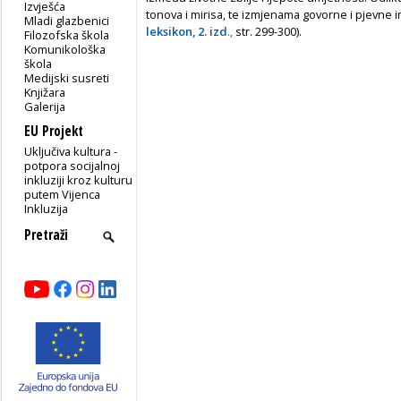
Izvješća
tonova i mirisa, te izmjenama govorne i pjevne in
Mladi glazbenici
leksikon, 2. izd
.,
str. 299-300).
Filozofska škola
Komunikološka
škola
Medijski susreti
Knjižara
Galerija
EU Projekt
Uključiva kultura -
potpora socijalnoj
inkluziji kroz kulturu
putem Vijenca
Inkluzija