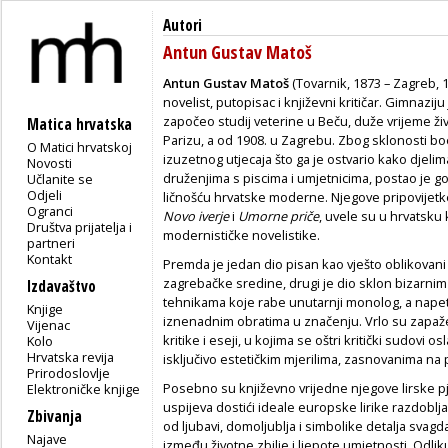
Autori
Antun Gustav Matoš
Antun Gustav Matoš
(Tovarnik, 1873 – Zagreb, 1
novelist, putopisac i književni kritičar. Gimnazij
započeo studij veterine u Beču, duže vrijeme ži
Matica hrvatska
Parizu, a od 1908. u Zagrebu. Zbog sklonosti b
O Matici hrvatskoj
izuzetnog utjecaja što ga je ostvario kako djelima
Novosti
druženjima s piscima i umjetnicima, postao je 
Učlanite se
Odjeli
ličnošću hrvatske moderne. Njegove pripovijet
Ogranci
Novo iverje
i
Umorne priče
, uvele su u hrvatsku
Društva prijatelja i
modernističke novelistike.
partneri
Kontakt
Premda je jedan dio pisan kao vješto oblikovani
zagrebačke sredine, drugi je dio sklon bizarnim 
Izdavaštvo
tehnikama koje rabe unutarnji monolog, a napet
Knjige
iznenadnim obratima u značenju. Vrlo su zapažen
Vijenac
kritike i eseji, u kojima se oštri kritički sudovi 
Kolo
Hrvatska revija
isključivo estetičkim mjerilima, zasnovanima na
Prirodoslovlje
Posebno su književno vrijedne njegove lirske 
Elektroničke knjige
uspijeva dostići ideale europske lirike razdoblj
Zbivanja
od ljubavi, domoljublja i simbolike detalja svag
Najave
između životne zbilje i ljepote umjetnosti. Odliku