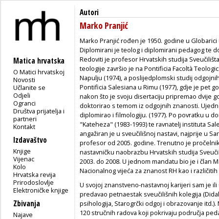
Autori
Marko Pranjić
Marko Pranjić rođen je 1950. godine u Globarici 
Diplomirani je teolog i diplomirani pedagog te d
Redoviti je profesor Hrvatskih studija Sveučilišt
Matica hrvatska
teologije završio je na Pontificia Facoltà Teologi
O Matici hrvatskoj
Napulju (1974), a poslijedplomski studij odgojni
Novosti
Pontificia Salesiana u Rimu (1977), gdje je pet go
Učlanite se
Odjeli
nakon što je svoju disertaciju pripremao dvije 
Ogranci
doktorirao s temom iz odgojnih znanosti. Ujedno
Društva prijatelja i
diplomirao i filmologiju. (1977). Po povratku u 
partneri
"Kateheza" (1983-1993) te ravnatelj instituta Sa
Kontakt
angažiran je u sveučilišnoj nastavi, najprije u Sa
Izdavaštvo
profesor od 2005. godine. Trenutno je pročelnik
Knjige
nastavničku naobrazbu Hrvatskih studija Sveučili
Vijenac
2003. do 2008. U jednom mandatu bio je i član 
Kolo
Nacionalnog vijeća za znanost RH kao i različitih s
Hrvatska revija
Prirodoslovlje
U svojoj znanstveno-nastavnoj karijeri sam je ili
Elektroničke knjige
predavao petnaestak sveučilišnih kolegija (Didak
Zbivanja
psihologija, Starogrčki odgoj i obrazovanje itd.
120 stručnih radova koji pokrivaju područja peda
Najave