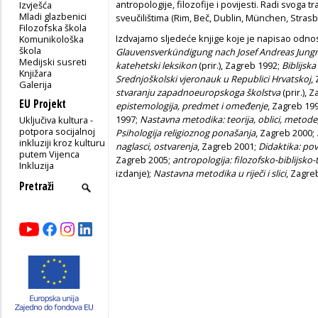
antropologije, filozofije i povijesti. Radi svoga 
Izvješća
Mladi glazbenici
sveučilištima (Rim, Beč, Dublin, München, Strasb
Filozofska škola
Izdvajamo sljedeće knjige koje je napisao odno
Komunikološka
škola
Glauvensverkündigung nach Josef Andreas Jun
Medijski susreti
katehetski leksikon
(prir.), Zagreb 1992;
Biblijsk
Knjižara
Srednjoškolski vjeronauk u Republici Hrvatskoj
,
Galerija
stvaranju zapadnoeuropskoga školstva
(prir.),
EU Projekt
epistemologija, predmet i omeđenje
, Zagreb 19
1997;
Nastavna metodika: teorija, oblici, metod
Uključiva kultura -
potpora socijalnoj
Psihologija religioznog ponašanja
, Zagreb 2000;
inkluziji kroz kulturu
naglasci, ostvarenja
, Zagreb 2001;
Didaktika: pov
putem Vijenca
Zagreb 2005;
antropologija: filozofsko-biblijsko
Inkluzija
izdanje);
Nastavna metodika u riječi i slici
, Zagre