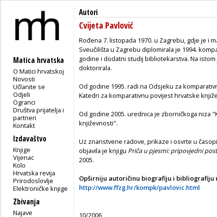
Autori
Cvijeta Pavlović
Rođena 7. listopada 1970. u Zagrebu, gdje je i m
Sveučilišta u Zagrebu diplomirala je 1994. kompa
godine i dodatni studij bibliotekarstva. Na istom j
Matica hrvatska
doktorirala.
O Matici hrvatskoj
Novosti
Od godine 1995. radi na Odsjeku za komparativn
Učlanite se
Odjeli
Katedri za komparativnu povijest hrvatske knjiže
Ogranci
Društva prijatelja i
Od godine 2005. urednica je zborničkoga niza "
partneri
književnosti".
Kontakt
Izdavaštvo
Uz znanstvene radove, prikaze i osvrte u časopi
Knjige
objavila je knjigu
Priča u pjesmi: pripovjedni pos
Vijenac
2005.
Kolo
Hrvatska revija
Opširniju autoričinu biografiju i bibliografiju
Prirodoslovlje
http://www.ffzg.hr/kompk/pavlovic.html
Elektroničke knjige
Zbivanja
Najave
10/2006