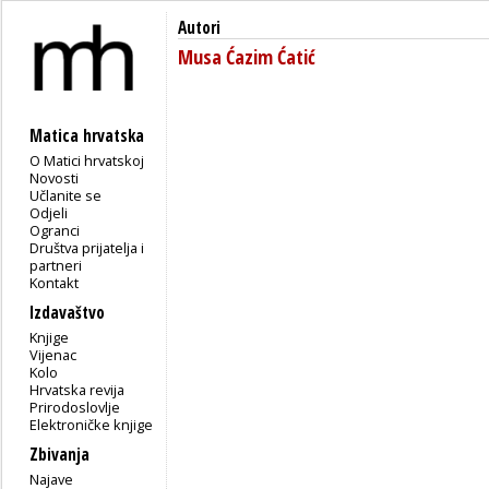
Autori
Musa Ćazim Ćatić
Matica hrvatska
O Matici hrvatskoj
Novosti
Učlanite se
Odjeli
Ogranci
Društva prijatelja i
partneri
Kontakt
Izdavaštvo
Knjige
Vijenac
Kolo
Hrvatska revija
Prirodoslovlje
Elektroničke knjige
Zbivanja
Najave