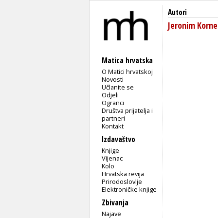
Autori
Jeronim Korne
Matica hrvatska
O Matici hrvatskoj
Novosti
Učlanite se
Odjeli
Ogranci
Društva prijatelja i
partneri
Kontakt
Izdavaštvo
Knjige
Vijenac
Kolo
Hrvatska revija
Prirodoslovlje
Elektroničke knjige
Zbivanja
Najave