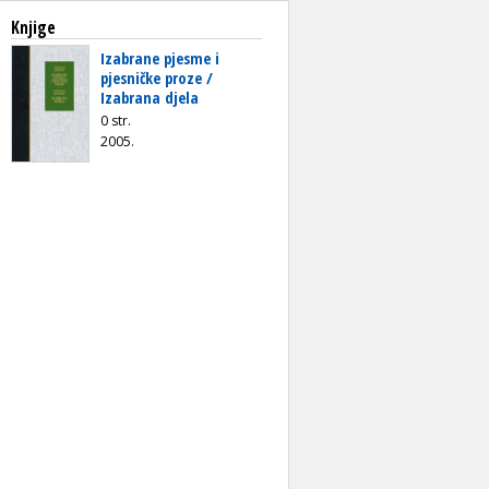
Knjige
Izabrane pjesme i
pjesničke proze /
Izabrana djela
0 str.
2005.