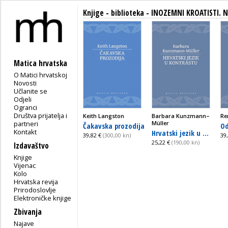
Knjige - biblioteka - INOZEMNI KROATISTI. N
Matica hrvatska
O Matici hrvatskoj
Novosti
Učlanite se
Odjeli
Ogranci
Društva prijatelja i
Keith Langston
Barbara Kunzmann–
Re
partneri
Müller
Čakavska prozodija
Od
Kontakt
Hrvatski jezik u ...
39,82 €
(300,00 kn)
39
25,22 €
(190,00 kn)
Izdavaštvo
Knjige
Vijenac
Kolo
Hrvatska revija
Prirodoslovlje
Elektroničke knjige
Zbivanja
Najave