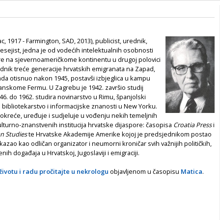
c, 1917 - Farmington, SAD, 2013), publicist, urednik,
i esejist, jedna je od vodećih intelektualnih osobnosti
re na sjevernoameričkome kontinentu u drugoj polovici
padnik treće generacije hrvatskih emigranata na Zapad,
ada otisnuo nakon 1945, postavši izbjeglica u kampu
ijanskome Fermu. U Zagrebu je 1942. završio studij
6. do 1962. studira novinarstvo u Rimu, španjolski
 i bibliotekarstvo i informacijske znanosti u New Yorku.
kreće, uređuje i sudjeluje u vođenju nekih temeljnih
kulturno-znanstvenih institucija hrvatske dijaspore: časopisa
Croatia Press
i
an Studies
te Hrvatske Akademije Amerike kojoj je predsjednikom postao
kazao kao odličan organizator i neumorni kroničar svih važnijih političkih,
enih događaja u Hrvatskoj, Jugoslaviji i emigraciji.
životu i radu pročitajte u nekrologu
objavljenom u časopisu
Matica
.