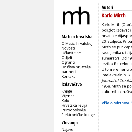
Autori
Karlo Mirth
Karlo Mirth (Otoča
poliglot, izdavač 
hrvatske dijaspo
Matica hrvatska
20. stoljeća. Pri
O Matici hrvatskoj
Mirth se put Zap
Novosti
raseljenika u tal
Učlanite se
Odjeli
šumarstva. Od 194
Ogranci
jezik u Barceloni
Društva prijatelja i
U tom vremenu po
partneri
intelektualnih i 
Kontakt
Journal of Croati
Izdavaštvo
1958. Mirth se po
Knjige
kulturnih i društv
Vijenac
Kolo
Više o Mirthovu 
Hrvatska revija
Prirodoslovlje
Elektroničke knjige
Zbivanja
Najave