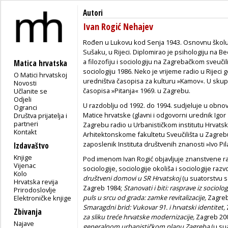
Autori
Ivan Rogić Nehajev
Rođen u Lukovu kod Senja 1943. Osnovnu školu i
Sušaku, u Rijeci. Diplomirao je psihologiju na 
a filozofiju i sociologiju na Zagrebačkom sveučil
Matica hrvatska
sociologiju 1986. Neko je vrijeme radio u Rijeci g
O Matici hrvatskoj
uredništva časopisa za kulturu »Kamov«. U skup
Novosti
časopisa »Pitanja« 1969. u Zagrebu.
Učlanite se
Odjeli
U razdoblju od 1992. do 1994. sudjeluje u obno
Ogranci
Matice hrvatske (glavni i odgovorni urednik Igor Z
Društva prijatelja i
partneri
Zagrebu radio u Urbanističkom institutu Hrvatsk
Kontakt
Arhitektonskome fakultetu Sveučilišta u Zagrebu
zaposlenik Instituta društvenih znanosti »Ivo Pi
Izdavaštvo
Knjige
Pod imenom Ivan Rogić objavljuje znanstvene ra
Vijenac
sociologije, sociologije okoliša i sociologije razv
Kolo
društveni domovi u SR Hrvatskoj
(u suatorstvu s
Hrvatska revija
Zagreb 1984;
Stanovati i biti: rasprave iz sociolo
Prirodoslovlje
puls u srcu od grada: zamke revitalizacije,
Zagreb
Elektroničke knjige
Smaragdni brid: Vukovar 91. i hrvatski identitet,
Zbivanja
za sliku treće hrvatske modernizacije,
Zagreb 20
Najave
generalnom urbanističkom planu Zagreba
(u su