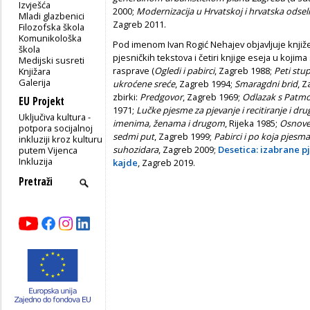
Izvješća
2000;
Modernizacija u Hrvatskoj i hrvatska odse
Mladi glazbenici
Zagreb 2011.
Filozofska škola
Komunikološka
Pod imenom Ivan Rogić Nehajev objavljuje knjiže
škola
pjesničkih tekstova i četiri knjige eseja u kojima s
Medijski susreti
rasprave (
Ogledi i pabirci
, Zagreb 1988;
Peti stu
Knjižara
Galerija
ukroćene sreće
, Zagreb 1994;
Smaragdni brid
, Z
zbirki:
Predgovor
, Zagreb 1969;
Odlazak s Patm
EU Projekt
1971;
Lučke pjesme za pjevanje i recitiranje i dr
Uključiva kultura -
imenima, ženama i drugom
, Rijeka 1985;
Osnove
potpora socijalnoj
sedmi put
, Zagreb 1999;
Pabirci i po koja pjesma
inkluziji kroz kulturu
suhozidara
, Zagreb 2009;
Desetica: i
zabrane p
putem Vijenca
Inkluzija
kajde
, Zagreb 2019.