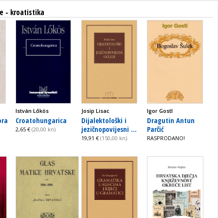
e - kroatistika
István Lőkös
Josip Lisac
Igor Gostl
ora
Croatohungarica
Dijalektološki i
Dragutin Antun
jezičnopovijesni ...
Parčić
2,65 €
(20,00 kn)
19,91 €
(150,00 kn)
RASPRODANO!