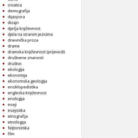
croatica
demografija
dijaspora
dizajn
dječja književnost
djela na stranim jezicima
dnevnička proza
drame
dramska književnost (prijevodi)
društvene znanosti
društvo
ekologija
ekonomija
ekonomska geologija
enciklopedistika
engleska književnost
enologija
eseji
esejistika
etnografija
etnologija
feljtonistika
film