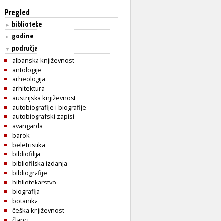
Pregled
biblioteke
►
godine
►
područja
▼
albanska književnost
antologije
arheologija
arhitektura
austrijska književnost
autobiografije i biografije
autobiografski zapisi
avangarda
barok
beletristika
bibliofilija
bibliofilska izdanja
bibliografije
bibliotekarstvo
biografija
botanika
češka književnost
članci