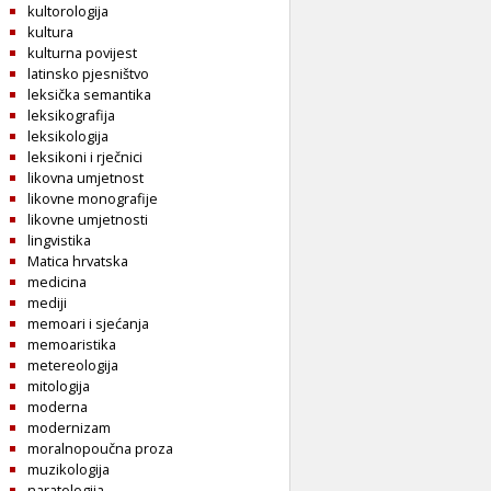
kultorologija
kultura
kulturna povijest
latinsko pjesništvo
leksička semantika
leksikografija
leksikologija
leksikoni i rječnici
likovna umjetnost
likovne monografije
likovne umjetnosti
lingvistika
Matica hrvatska
medicina
mediji
memoari i sjećanja
memoaristika
metereologija
mitologija
moderna
modernizam
moralnopoučna proza
muzikologija
naratologija