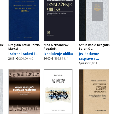
rić
Dragutin Antun Parčić,
Nina Aleksandrov-
Antun Radić, Dragutin
Marcel ...
Pogačnik
Boranić, ...
Izabrani radovi i ...
Iznalaženje oblika
Jezikoslovne
rasprave i ...
26,54 €
(200,00 kn)
26,00 €
(195,89 kn)
6,64 €
(50,00 kn)