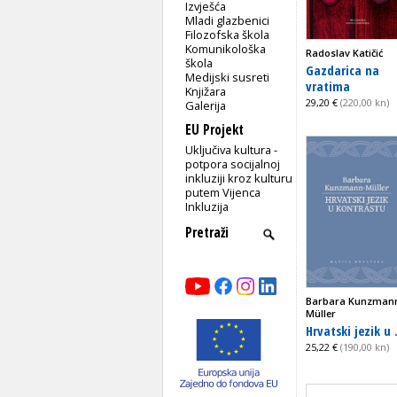
Izvješća
Mladi glazbenici
Filozofska škola
Komunikološka
Radoslav Katičić
škola
Gazdarica na
Medijski susreti
vratima
Knjižara
29,20 €
(220,00 kn)
Galerija
EU Projekt
Uključiva kultura -
potpora socijalnoj
inkluziji kroz kulturu
putem Vijenca
Inkluzija
Barbara Kunzman
Müller
Hrvatski jezik u .
25,22 €
(190,00 kn)