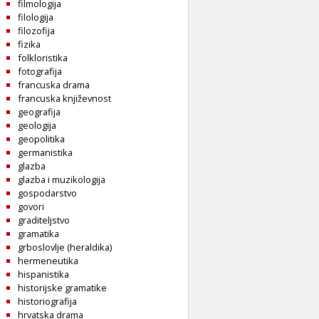
filmologija
filologija
filozofija
fizika
folkloristika
fotografija
francuska drama
francuska književnost
geografija
geologija
geopolitika
germanistika
glazba
glazba i muzikologija
gospodarstvo
govori
graditeljstvo
gramatika
grboslovlje (heraldika)
hermeneutika
hispanistika
historijske gramatike
historiografija
hrvatska drama