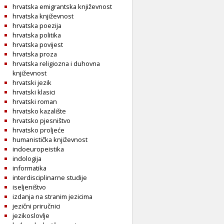
hrvatska emigrantska književnost
hrvatska književnost
hrvatska poezija
hrvatska politika
hrvatska povijest
hrvatska proza
hrvatska religiozna i duhovna
književnost
hrvatski jezik
hrvatski klasici
hrvatski roman
hrvatsko kazalište
hrvatsko pjesništvo
hrvatsko proljeće
humanistička književnost
indoeuropeistika
indologija
informatika
interdisciplinarne studije
iseljeništvo
izdanja na stranim jezicima
jezični priručnici
jezikoslovlje