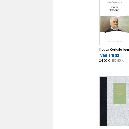
Katica Čorkalo Jem
Ivan Trnski
24,00 €
(180,83 kn)