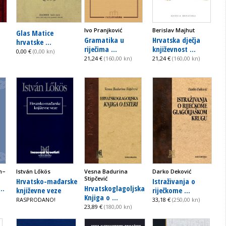
Ivo Pranjković
Berislav Majhut
Glas Matice
Gramatika u
Hrvatska dječja
hrvatske ...
riječima ...
književnost ...
0,00 €
(0,00 kn)
21,24 €
(160,00 kn)
21,24 €
(160,00 kn)
n–
István Lőkös
Vesna Badurina
Darko Deković
Stipčević
Hrvatsko-mađarske
Istraživanja o
..
Hrvatskoglagoljska
književne veze
riječkome ...
Knjiga o ...
RASPRODANO!
33,18 €
(250,00 kn)
23,89 €
(180,00 kn)