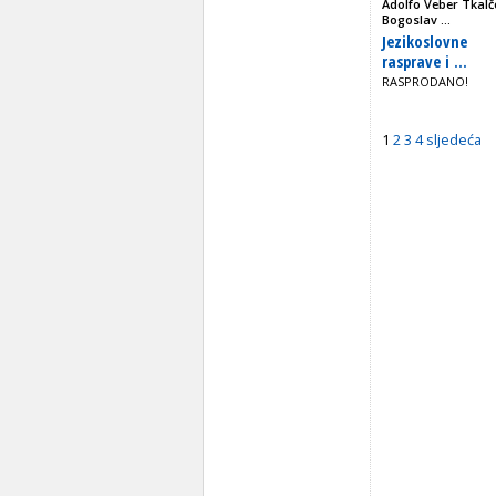
Adolfo Veber Tkalče
Bogoslav ...
Jezikoslovne
rasprave i ...
RASPRODANO!
1
2
3
4
sljedeća