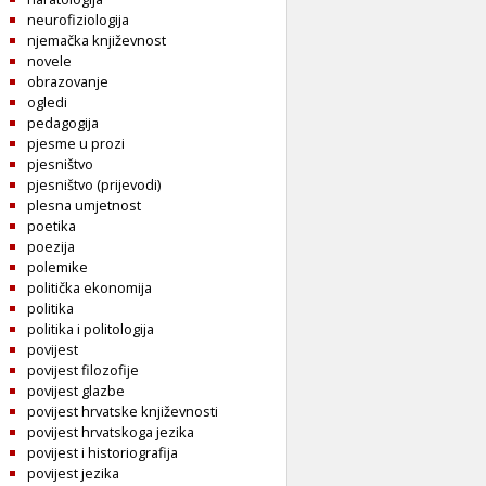
neurofiziologija
njemačka književnost
novele
obrazovanje
ogledi
pedagogija
pjesme u prozi
pjesništvo
pjesništvo (prijevodi)
plesna umjetnost
poetika
poezija
polemike
politička ekonomija
politika
politika i politologija
povijest
povijest filozofije
povijest glazbe
povijest hrvatske književnosti
povijest hrvatskoga jezika
povijest i historiografija
povijest jezika