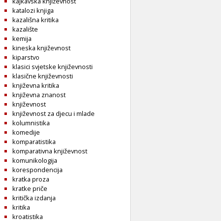
kajkavska književnost
katalozi knjiga
kazališna kritika
kazalište
kemija
kineska književnost
kiparstvo
klasici svjetske književnosti
klasične književnosti
književna kritika
književna znanost
književnost
književnost za djecu i mlade
kolumnistika
komedije
komparatistika
komparativna književnost
komunikologija
korespondencija
kratka proza
kratke priče
kritička izdanja
kritika
kroatistika