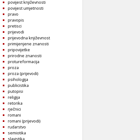
povijest književnosti
povijest umjetnosti
pravo
pravopis
pretisci
prijevodi
prijevodna književnost
primijenjene znanosti
pripovijetke
prirodne znanosti
protureformacija
proza
proza (prijevodi)
psihologija
publicistika
putopisi
religija
retorika
rječnici
romani
romani (prijevodi)
rudarstvo
semiotika
slavistika