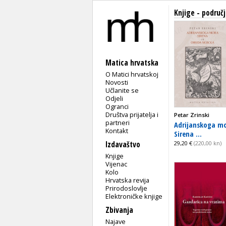
Knjige - područj
Matica hrvatska
O Matici hrvatskoj
Novosti
Učlanite se
Odjeli
Ogranci
Društva prijatelja i
Petar Zrinski
partneri
Adrijanskoga m
Kontakt
Sirena ...
Izdavaštvo
29,20 €
(220,00 kn)
Knjige
Vijenac
Kolo
Hrvatska revija
Prirodoslovlje
Elektroničke knjige
Zbivanja
Najave