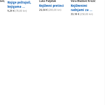
vić,
Luko Paljetak
Vera Blažević Krezić
Knjige poštujući,
Književni pretinci
Književnimi
knjigama ...
radnjami za ...
26,54 €
(200,00 kn)
9,29 €
(70,00 kn)
33,18 €
(250,00 kn)