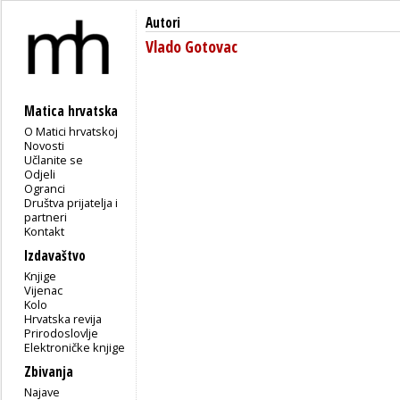
Autori
Vlado Gotovac
Matica hrvatska
O Matici hrvatskoj
Novosti
Učlanite se
Odjeli
Ogranci
Društva prijatelja i
partneri
Kontakt
Izdavaštvo
Knjige
Vijenac
Kolo
Hrvatska revija
Prirodoslovlje
Elektroničke knjige
Zbivanja
Najave