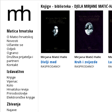
Knjige - biblioteka - DJELA MIRJANE MATIĆ-
Matica hrvatska
O Matici hrvatskoj
Novosti
Učlanite se
Odjeli
Ogranci
Društva prijatelja i
Mirjana Matić-Halle
Mirjana Matić-Halle
Mi
partneri
Divlji med
Kruh i zvijezde
Lu
Kontakt
RASPRODANO!
RASPRODANO!
RA
Izdavaštvo
Knjige
Vijenac
Kolo
Hrvatska revija
Prirodoslovlje
Elektroničke knjige
Zbivanja
Najave