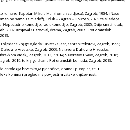
će romane: Kapetan Mikula Mali (roman za djecu), Zagreb, 1984. i Naše
oman ne samo za mladež), Čitluk – Zagreb – Opuzen, 2025. te sljedeće
: Nepoćudne komedije, radiokomedije, Zagreb, 2005, Dvije smrti i otok,
b, 2007, Krnjeval / Carnoval, drama, Zagreb, 2007. i Pet dramskih
2013.
i sljedeće knjige ogleda: Hrvatska jest, sabrani tekstovi, Zagreb, 1999;
ne Duhovne Hrvatske, Zagreb, 2009; Na izvoru Duhovne Hrvatske,
bravkom Vidak), Zagreb, 2013, 22014; S Neretve i Save, Zagreb, 2016;
 Zagreb, 2019. te knjiga drama Pet dramskih komada, Zagreb, 2013.
iše antologija hrvatskoga pjesništva, drame i putopisa, te u
leksikonima i pregledima povijesti hrvatske književnosti.