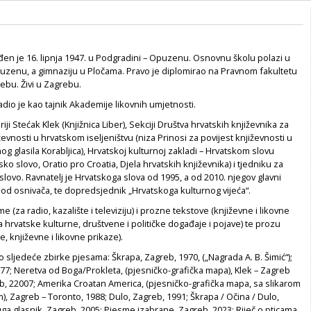
đen je 16. lipnja 1947. u Podgradini – Opuzenu. Osnovnu školu polazi u
puzenu, a gimnaziju u Pločama. Pravo je diplomirao na Pravnom fakultetu
rebu. Živi u Zagrebu.
adio je kao tajnik Akademije likovnih umjetnosti.
iji Stećak Klek (Knjižnica Liber), Sekciji Društva hrvatskih književnika za
evnosti u hrvatskom iseljeništvu (niza Prinosi za povijest književnosti u
nog glasila Korabljica), Hrvatskoj kulturnoj zakladi – Hrvatskom slovu
sko slovo, Oratio pro Croatia, Djela hrvatskih književnika) i tjedniku za
slovo. Ravnatelj je Hrvatskoga slova od 1995, a od 2010. njegov glavni
 od osnivača, te dopredsjednik „Hrvatskoga kulturnog vijeća“.
 (za radio, kazalište i televiziju) i prozne tekstove (književne i likovne
a hrvatske kulturne, društvene i političke događaje i pojave) te prozu
, književne i likovne prikaze).
o sljedeće zbirke pjesama: Škrapa, Zagreb, 1970, („Nagrada A. B. Šimić“);
77; Neretva od Boga/Prokleta, (pjesničko-grafička mapa), Klek – Zagreb
b, 22007; Amerika Croatan America, (pjesničko-grafička mapa, sa slikarom
 Zagreb – Toronto, 1988; Dulo, Zagreb, 1991; Škrapa / Očina / Dulo,
uga glasnik, Zagreb, 2005; Pjesme izabrane, Zagreb, 2023; Riječ o pticama,