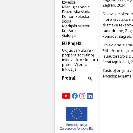
Izvješća
Zagreb, 2024.
Mladi glazbenici
Filozofska škola
Objavio je sljede
Komunikološka
more hrvatsko (r
škola
dramske tekstove
Medijski susreti
Knjižara
radiodrame, Zagre
Galerija
komada, Zagreb, 
EU Projekt
Objavljene su mu 
Uključiva kultura -
Približene dalji
potpora socijalnoj
(suautorstvo s Du
inkluziji kroz kulturu
Šesti tajnik ALU,
putem Vijenca
Inkluzija
Zastupljen je u v
enciklopedijama, 