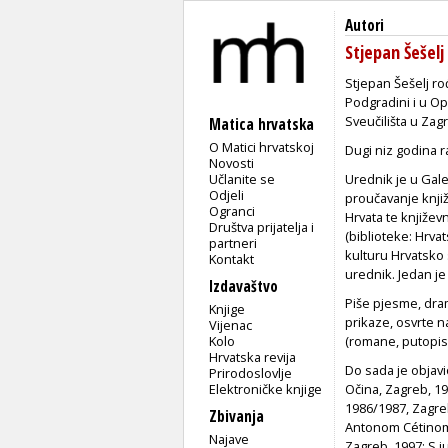
Autori
Stjepan Šešelj
Stjepan Šešelj ro
Podgradini i u O
Sveučilišta u Zag
Matica hrvatska
O Matici hrvatskoj
Dugi niz godina r
Novosti
Učlanite se
Urednik je u Galer
Odjeli
proučavanje knjiž
Ogranci
Hrvata te književ
Društva prijatelja i
(biblioteke: Hrvat
partneri
kulturu Hrvatsko 
Kontakt
urednik. Jedan je
Izdavaštvo
Piše pjesme, drame
Knjige
prikaze, osvrte n
Vijenac
Kolo
(romane, putopise
Hrvatska revija
Do sada je objavi
Prirodoslovlje
Elektroničke knjige
Očina, Zagreb, 19
1986/1987, Zagre
Zbivanja
Antonom Cétinom),
Najave
Zagreb, 1997; S j