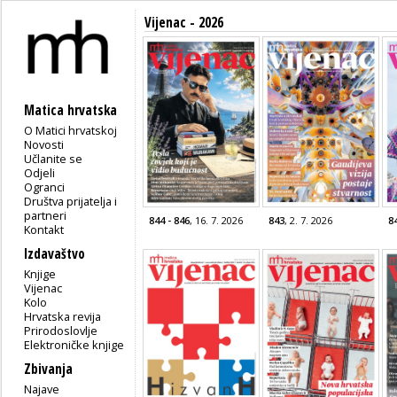
Vijenac - 2026
Matica hrvatska
O Matici hrvatskoj
Novosti
Učlanite se
Odjeli
Ogranci
Društva prijatelja i
partneri
844 - 846
, 16. 7. 2026
843
, 2. 7. 2026
8
Kontakt
Izdavaštvo
Knjige
Vijenac
Kolo
Hrvatska revija
Prirodoslovlje
Elektroničke knjige
Zbivanja
Najave